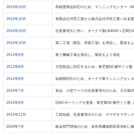
2010年10月
高精度商品対応のため、マシニングセンター（M4
2010年10月
有限会社沖宮工業から株式会社沖宮工業へ社名
2010年10月
生産量増大に伴い、オークマ製LB4000ｘ芯間15
2010年10月
第二工場（製缶、溶接工場）を併設し、製造を
2012年6月
第三機械工場を併設し、製造をより強化
2012年9月
大型部品に対応するため、東芝製NC横中ぐり盤（BT
2012年9月
短納期対応のため、オークマ製マシニングセンター
2014年7月
単品、小型ワークの生産量増大のため、大日製DL5
2015年9月
旧NCボーリングを更新。東芝製NC横中ぐり盤（BT
2015年12月
工程短縮、生産量増大のため、ヤマザキマザック製ターニ
2020年7月
板金部門増強のため、奈良県磯城郡田原本町に