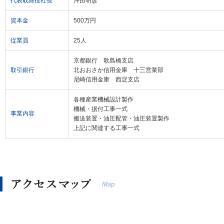
代表取締役社長
沖田明彦
資本金
500万円
従業員
25人
京都銀行 歌島橋支店
取引銀行
北おおさか信用金庫 十三営業部
尼崎信用金庫 西淀支店
各種産業機械設計製作
機械・据付工事一式
事業内容
搬送装置・油圧配管・油圧装置製作
上記に関連する工事一式